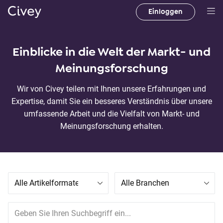
Einloggen
H
a
u
Einblicke in die Welt der Markt- und
p
Meinungsforschung
t
i
Wir von Civey teilen mit Ihnen unsere Erfahrungen und
n
Expertise, damit Sie ein besseres Verständnis über unsere
h
umfassende Arbeit und die Vielfalt von Markt- und
a
Meinungsforschung erhalten.
l
t
|
M
a
i
n
C