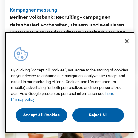
Kampagnenmessung
Berliner Volksbank: Recruiting-Kampagnen
datenbasiert vorbereiten, steuern und evaluieren
Unsere Case Study mit der Berliner Volksbank: Wie Recruiting-
Kampagnen auf Basis tiefgreifender Zielgruppen-Daten
optimiert werden können.
10.12.2024
| Lesezeit:
min
Case Study
Finanzen
By clicking “Accept All Cookies”, you agree to the storing of cookies
on your device to enhance site navigation, analyze site usage, and
assist in our marketing efforts. Cookies and IDs are used for
(mobile) advertising for both personalized and non-personalized
ads. How Google processes personal information see
here
.
Privacy policy
Accept All Cookies
Reject All