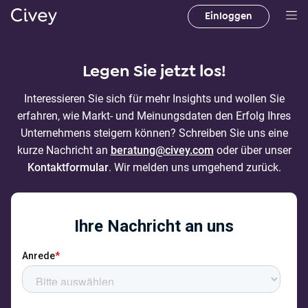
Einloggen
H
a
u
Legen Sie jetzt los!
p
t
Interessieren Sie sich für mehr Insights und wollen Sie
i
erfahren, wie Markt- und Meinungsdaten den Erfolg Ihres
n
Unternehmens steigern können? Schreiben Sie uns eine
h
kurze Nachricht an
beratung@civey.com
oder über unser
a
Kontaktformular
. Wir melden uns umgehend zurück.
l
t
|
M
a
i
n
C