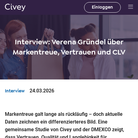
Einloggen
H
a
u
p
Interview: Verena Gründel über
t
i
Markentreue, Vertrauen und CLV
n
h
a
l
t
24.03.2026
Interview
|
M
a
Markentreue galt lange als rückläufig – doch aktuelle
i
Daten zeichnen ein differenzierteres Bild. Eine
n
gemeinsame Studie von Civey und der DMEXCO zeigt,
C
dass Vertrauen, Qualität und Langlebigkeit für