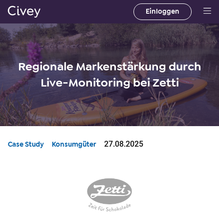
Einloggen
H
a
u
p
Regionale Markenstärkung durch
t
i
Live-Monitoring bei Zetti
n
h
a
l
t
27.08.2025
Case Study
Konsumgüter
|
M
a
i
n
C