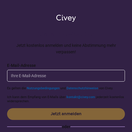
Clara-Newsletter
Jetzt kostenlos anmelden und keine Abstimmung mehr
verpassen!
E-Mail-Adresse
Es gelten die
Nutzungsbedingungen
und
Datenschutzhinweise
von Civey.
Ich kann dem Empfang von E-Mails über
kontakt@civey.com
jederzeit kostenlos
widersprechen.
Jetzt anmelden
oder