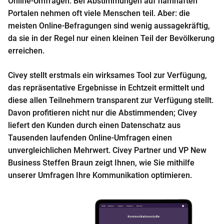
Online-Umfragen. Bei Abstimmungen auf namhaften
o
Portalen nehmen oft viele Menschen teil. Aber: die
n
meisten Online-Befragungen sind wenig aussagekräftig,
t
da sie in der Regel nur einen kleinen Teil der Bevölkerung
e
erreichen.
n
t
Civey stellt erstmals ein wirksames Tool zur Verfügung,
das repräsentative Ergebnisse in Echtzeit ermittelt und
diese allen Teilnehmern transparent zur Verfügung stellt.
Davon profitieren nicht nur die Abstimmenden; Civey
liefert den Kunden durch einen Datenschatz aus
Tausenden laufenden Online-Umfragen einen
unvergleichlichen Mehrwert. Civey Partner und VP New
Business Steffen Braun zeigt Ihnen, wie Sie mithilfe
unserer Umfragen Ihre Kommunikation optimieren.