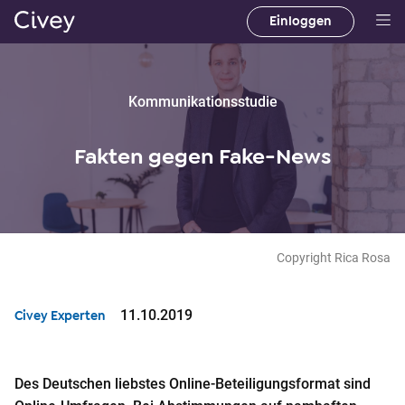
Einloggen
H
a
u
p
Kommunikationsstudie
t
i
Fakten gegen Fake-News
n
h
a
l
t
Copyright Rica Rosa
|
M
11.10.2019
Civey Experten
a
i
n
Des Deutschen liebstes Online-Beteiligungsformat sind
C