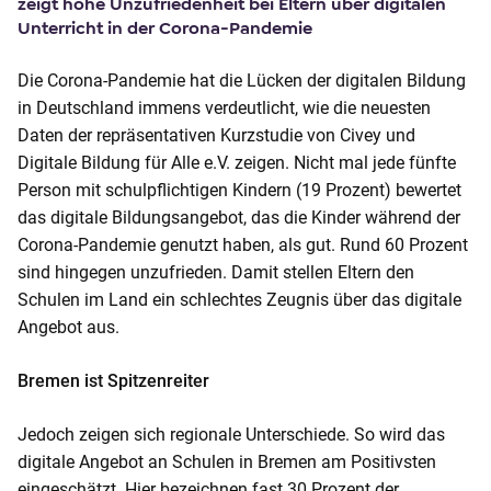
zeigt hohe Unzufriedenheit bei Eltern über digitalen
o
Unterricht in der Corona-Pandemie
n
t
Die Corona-Pandemie hat die Lücken der digitalen Bildung
e
in Deutschland immens verdeutlicht, wie die neuesten
n
Daten der repräsentativen Kurzstudie von Civey und
t
Digitale Bildung für Alle e.V. zeigen. Nicht mal jede fünfte
Person mit schulpflichtigen Kindern (19 Prozent) bewertet
das digitale Bildungsangebot, das die Kinder während der
Corona-Pandemie genutzt haben, als gut. Rund 60 Prozent
sind hingegen unzufrieden. Damit stellen Eltern den
Schulen im Land ein schlechtes Zeugnis über das digitale
Angebot aus.
Bremen ist Spitzenreiter
Jedoch zeigen sich regionale Unterschiede. So wird das
digitale Angebot an Schulen in Bremen am Positivsten
eingeschätzt. Hier bezeichnen fast 30 Prozent der