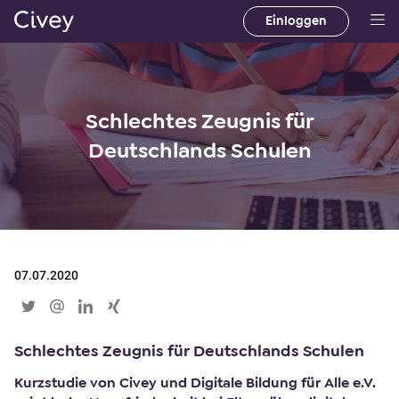
Einloggen
H
a
u
p
Schlechtes Zeugnis für
t
i
Deutschlands Schulen
n
h
a
l
t
07.07.2020
|
M
a
i
Schlechtes Zeugnis für Deutschlands Schulen
n
Kurzstudie von Civey und Digitale Bildung für Alle e.V.
C