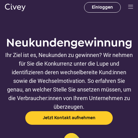
Einloggen
H
a
u
p
Neukundengewinnung
t
i
Ihr Ziel ist es, Neukunden zu gewinnen? Wir nehmen
n
für Sie die Konkurrenz unter die Lupe und
h
identifizieren deren wechselbereite Kund:innen
a
sowie die Wechselmotivation. So erfahren Sie
l
t
genau, an welcher Stelle Sie ansetzen müssen, um
|
die Verbraucher:innen von Ihrem Unternehmen zu
M
überzeugen.
a
Jetzt Kontakt aufnehmen
i
n
C