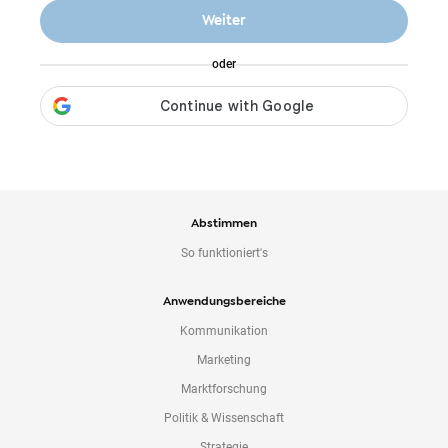
o
Weiter
n
t
oder
e
n
t
Abstimmen
So funktioniert's
Anwendungsbereiche
Kommunikation
Marketing
Marktforschung
Politik & Wissenschaft
Strategie