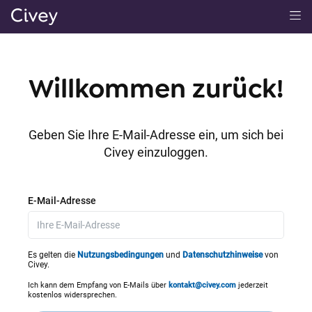
H
a
u
p
Willkommen zurück!
t
i
n
Geben Sie Ihre E-Mail-Adresse ein, um sich bei
h
Civey einzuloggen.
a
l
t
E-Mail-Adresse
|
M
a
Es gelten die
Nutzungsbedingungen
und
Datenschutzhinweise
von
Civey.
i
n
Ich kann dem Empfang von E-Mails über
kontakt@civey.com
jederzeit
kostenlos widersprechen.
C