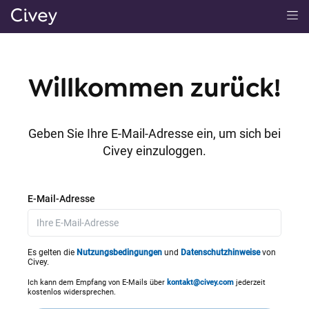
H
a
u
p
Willkommen zurück!
t
i
n
Geben Sie Ihre E-Mail-Adresse ein, um sich bei
h
Civey einzuloggen.
a
l
t
E-Mail-Adresse
|
M
a
Es gelten die
Nutzungsbedingungen
und
Datenschutzhinweise
von
Civey.
i
n
Ich kann dem Empfang von E-Mails über
kontakt@civey.com
jederzeit
kostenlos widersprechen.
C