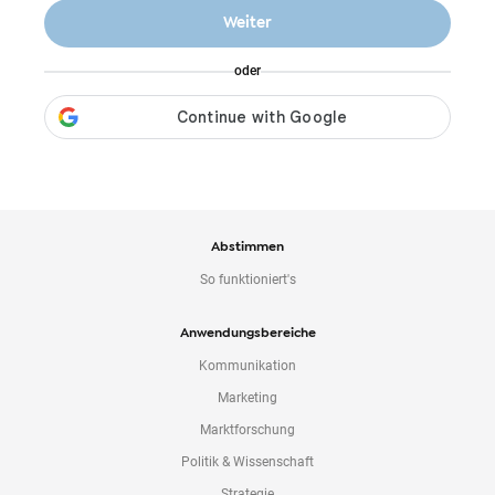
o
Weiter
n
t
oder
e
n
t
Abstimmen
So funktioniert's
Anwendungsbereiche
Kommunikation
Marketing
Marktforschung
Politik & Wissenschaft
Strategie