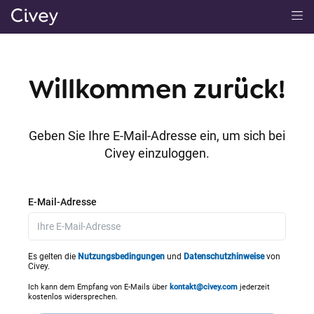
H
a
u
p
Willkommen zurück!
t
i
n
Geben Sie Ihre E-Mail-Adresse ein, um sich bei
h
Civey einzuloggen.
a
l
t
E-Mail-Adresse
|
M
a
Es gelten die
Nutzungsbedingungen
und
Datenschutzhinweise
von
Civey.
i
n
Ich kann dem Empfang von E-Mails über
kontakt@civey.com
jederzeit
kostenlos widersprechen.
C