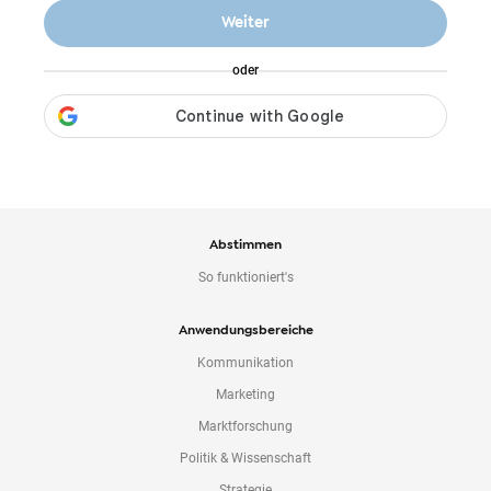
o
Weiter
n
t
oder
e
n
t
Abstimmen
So funktioniert's
Anwendungsbereiche
Kommunikation
Marketing
Marktforschung
Politik & Wissenschaft
Strategie