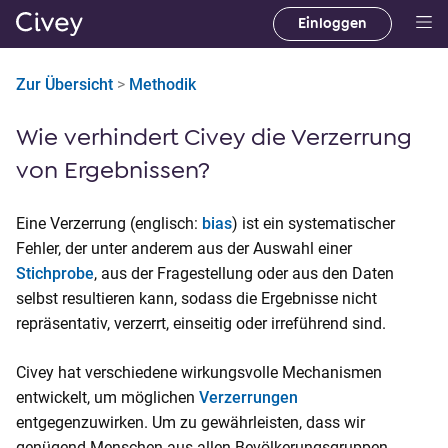
Einloggen
H
a
Zur Übersicht
>
Methodik
u
p
Wie verhindert Civey die Verzerrung
t
i
von Ergebnissen?
n
h
Eine Verzerrung (englisch:
bias
) ist ein systematischer
a
Fehler, der unter anderem aus der Auswahl einer
l
Stichprobe
, aus der Fragestellung oder aus den Daten
t
selbst resultieren kann, sodass die Ergebnisse nicht
|
repräsentativ, verzerrt, einseitig oder irreführend sind.
M
a
Civey hat verschiedene wirkungsvolle Mechanismen
i
entwickelt, um möglichen
Verzerrungen
n
entgegenzuwirken. Um zu gewährleisten, dass wir
C
genügend Menschen aus allen Bevölkerungsgruppen