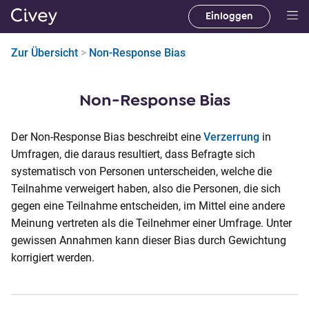
Einloggen
H
a
Zur Übersicht
>
Non-Response Bias
u
p
t
Non-Response Bias
i
n
Der Non-Response Bias beschreibt eine
Verzerrung
in
h
Umfragen, die daraus resultiert, dass Befragte sich
a
systematisch von Personen unterscheiden, welche die
l
Teilnahme verweigert haben, also die Personen, die sich
t
gegen eine Teilnahme entscheiden, im Mittel eine andere
|
Meinung vertreten als die Teilnehmer einer Umfrage. Unter
M
gewissen Annahmen kann dieser Bias durch Gewichtung
a
korrigiert werden.
i
n
C