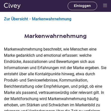
Einloggen
H
a
Zur Übersicht
>
Markenwahrnehmung
u
p
t
Markenwahrnehmung
i
n
Markenwahrnehmung beschreibt, wie Menschen eine
h
Marke gedanklich und emotional erfassen: welche
a
Eindrücke, Assoziationen und Bewertungen sich aus
l
Informationen und Erfahrungen mit der Marke ergeben. Sie
t
entsteht über alle Kontaktpunkte hinweg, etwa durch
|
Produkt- und Serviceerlebnisse, Kommunikation,
M
Berichterstattung oder Empfehlungen, und prägt, ob eine
a
Marke als passend, vertrauenswürdig oder relevant gilt. In
i
der Marktforschung wird Markenwahrnehmung häufig
n
erhoben, um Stärken und Schwächen im Markenbild zu
C