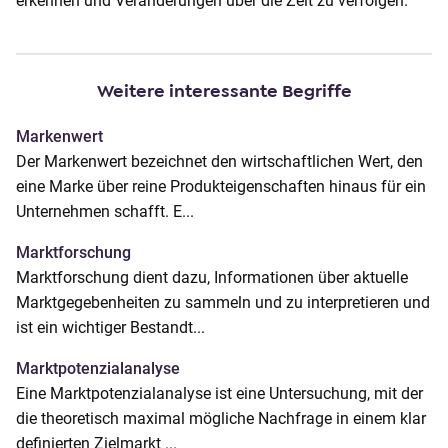
erkennen und Veränderungen über die Zeit zu verfolgen.
o
n
t
e
Weitere interessante Begriffe
n
Markenwert
t
Der Markenwert bezeichnet den wirtschaftlichen Wert, den
eine Marke über reine Produkteigenschaften hinaus für ein
Unternehmen schafft. E...
Marktforschung
Marktforschung dient dazu, Informationen über aktuelle
Marktgegebenheiten zu sammeln und zu interpretieren und
ist ein wichtiger Bestandt...
Marktpotenzialanalyse
Eine Marktpotenzialanalyse ist eine Untersuchung, mit der
die theoretisch maximal mögliche Nachfrage in einem klar
definierten Zielmarkt ...