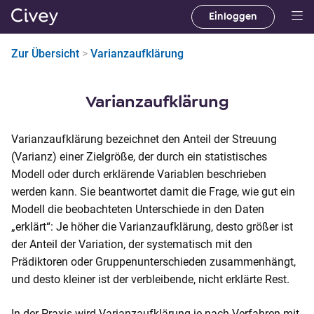
Einloggen
H
a
Zur Übersicht
>
Varianzaufklärung
u
p
t
Varianzaufklärung
i
n
Varianzaufklärung bezeichnet den Anteil der Streuung
h
(Varianz) einer Zielgröße, der durch ein statistisches
a
Modell oder durch erklärende Variablen beschrieben
l
werden kann. Sie beantwortet damit die Frage, wie gut ein
t
Modell die beobachteten Unterschiede in den Daten
|
„erklärt“: Je höher die Varianzaufklärung, desto größer ist
M
der Anteil der Variation, der systematisch mit den
a
Prädiktoren oder Gruppenunterschieden zusammenhängt,
i
und desto kleiner ist der verbleibende, nicht erklärte Rest.
n
C
In der Praxis wird Varianzaufklärung je nach Verfahren mit