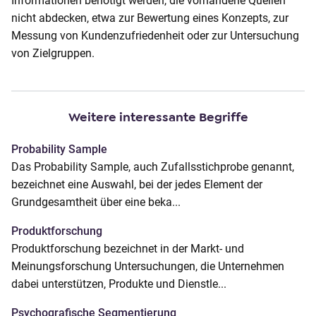
Informationen benötigt werden, die vorhandene Quellen
o
nicht abdecken, etwa zur Bewertung eines Konzepts, zur
n
Messung von Kundenzufriedenheit oder zur Untersuchung
t
von Zielgruppen.
e
n
t
Weitere interessante Begriffe
Probability Sample
Das Probability Sample, auch Zufallsstichprobe genannt,
bezeichnet eine Auswahl, bei der jedes Element der
Grundgesamtheit über eine beka...
Produktforschung
Produktforschung bezeichnet in der Markt- und
Meinungsforschung Untersuchungen, die Unternehmen
dabei unterstützen, Produkte und Dienstle...
Psychografische Segmentierung