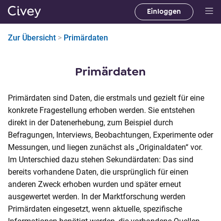
Einloggen
H
a
Zur Übersicht
>
Primärdaten
u
p
t
Primärdaten
i
n
Primärdaten sind Daten, die erstmals und gezielt für eine
h
konkrete Fragestellung erhoben werden. Sie entstehen
a
direkt in der Datenerhebung, zum Beispiel durch
l
Befragungen, Interviews, Beobachtungen, Experimente oder
t
Messungen, und liegen zunächst als „Originaldaten“ vor.
|
Im Unterschied dazu stehen Sekundärdaten: Das sind
M
bereits vorhandene Daten, die ursprünglich für einen
a
anderen Zweck erhoben wurden und später erneut
i
ausgewertet werden. In der Marktforschung werden
n
Primärdaten eingesetzt, wenn aktuelle, spezifische
C