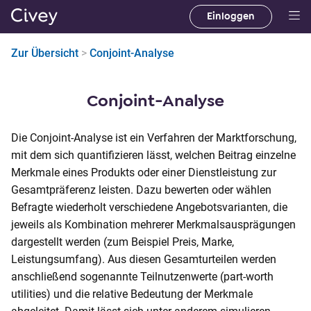
Einloggen
H
a
Zur Übersicht
>
Conjoint-Analyse
u
p
t
Conjoint-Analyse
i
n
Die Conjoint-Analyse ist ein Verfahren der Marktforschung,
h
mit dem sich quantifizieren lässt, welchen Beitrag einzelne
a
Merkmale eines Produkts oder einer Dienstleistung zur
l
Gesamtpräferenz leisten. Dazu bewerten oder wählen
t
Befragte wiederholt verschiedene Angebotsvarianten, die
|
jeweils als Kombination mehrerer Merkmalsausprägungen
M
dargestellt werden (zum Beispiel Preis, Marke,
a
Leistungsumfang). Aus diesen Gesamturteilen werden
i
anschließend sogenannte Teilnutzenwerte (part-worth
n
utilities) und die relative Bedeutung der Merkmale
C