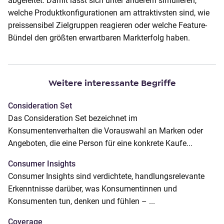
abgeleitet. Damit lässt sich unter anderem simulieren,
o
welche Produktkonfigurationen am attraktivsten sind, wie
n
preissensibel Zielgruppen reagieren oder welche Feature-
t
Bündel den größten erwartbaren Markterfolg haben.
e
n
t
Weitere interessante Begriffe
Consideration Set
Das Consideration Set bezeichnet im
Konsumentenverhalten die Vorauswahl an Marken oder
Angeboten, die eine Person für eine konkrete Kaufe...
Consumer Insights
Consumer Insights sind verdichtete, handlungsrelevante
Erkenntnisse darüber, was Konsumentinnen und
Konsumenten tun, denken und fühlen – ...
Coverage