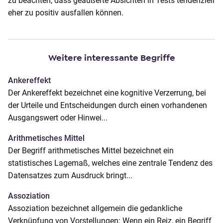
zu beachten, dass geäußerte Absichten in Tests tendenziell
o
eher zu positiv ausfallen können.
n
t
e
n
Weitere interessante Begriffe
t
Ankereffekt
Der Ankereffekt bezeichnet eine kognitive Verzerrung, bei
der Urteile und Entscheidungen durch einen vorhandenen
Ausgangswert oder Hinwei...
Arithmetisches Mittel
Der Begriff arithmetisches Mittel bezeichnet ein
statistisches Lagemaß, welches eine zentrale Tendenz des
Datensatzes zum Ausdruck bringt...
Assoziation
Assoziation bezeichnet allgemein die gedankliche
Verknüpfung von Vorstellungen: Wenn ein Reiz, ein Begriff