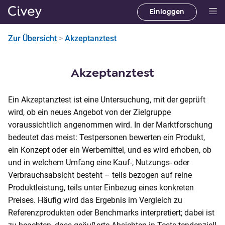
Einloggen
H
a
Zur Übersicht
>
Akzeptanztest
u
p
t
Akzeptanztest
i
n
Ein Akzeptanztest ist eine Untersuchung, mit der geprüft
h
wird, ob ein neues Angebot von der Zielgruppe
a
voraussichtlich angenommen wird. In der Marktforschung
l
bedeutet das meist: Testpersonen bewerten ein Produkt,
t
ein Konzept oder ein Werbemittel, und es wird erhoben, ob
|
und in welchem Umfang eine Kauf-, Nutzungs- oder
M
Verbrauchsabsicht besteht – teils bezogen auf reine
a
Produktleistung, teils unter Einbezug eines konkreten
i
Preises. Häufig wird das Ergebnis im Vergleich zu
n
Referenzprodukten oder Benchmarks interpretiert; dabei ist
C