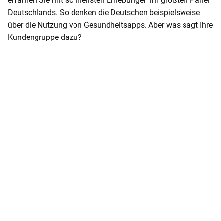
erfahren Sie mit schnellsten Erhebungen im größten Panel
o
Deutschlands. So denken die Deutschen beispielsweise
n
über die Nutzung von Gesundheitsapps. Aber was sagt Ihre
t
Kundengruppe dazu?
e
n
t