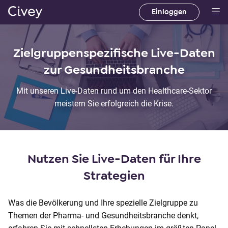
Einloggen
H
a
u
Zielgruppenspezifische Live-Daten
p
zur Gesundheitsbranche
t
i
Mit unseren Live-Daten rund um den Healthcare-Sektor
n
meistern Sie erfolgreich die Krise.
h
a
l
t
Nutzen Sie Live-Daten für Ihre
|
M
Strategien
a
i
Was die Bevölkerung und Ihre spezielle Zielgruppe zu
n
Themen der Pharma- und Gesundheitsbranche denkt,
C