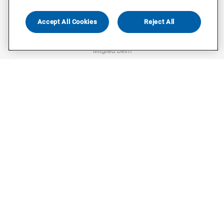
©
2026
Civey
Accept All Cookies
Reject All
Mitglied beim
Mitglied von
Gefördert durch
Gefördert durch
ProFIT-Förderprogramm der