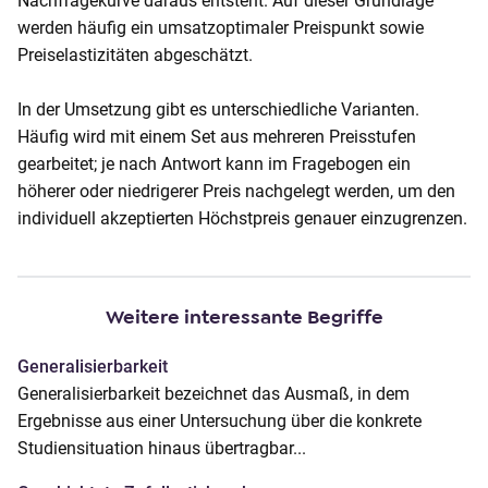
Nachfragekurve daraus entsteht. Auf dieser Grundlage
o
werden häufig ein umsatzoptimaler Preispunkt sowie
n
Preiselastizitäten abgeschätzt.
t
e
In der Umsetzung gibt es unterschiedliche Varianten.
n
Häufig wird mit einem Set aus mehreren Preisstufen
t
gearbeitet; je nach Antwort kann im Fragebogen ein
höherer oder niedrigerer Preis nachgelegt werden, um den
individuell akzeptierten Höchstpreis genauer einzugrenzen.
Weitere interessante Begriffe
Generalisierbarkeit
Generalisierbarkeit bezeichnet das Ausmaß, in dem
Ergebnisse aus einer Untersuchung über die konkrete
Studiensituation hinaus übertragbar...