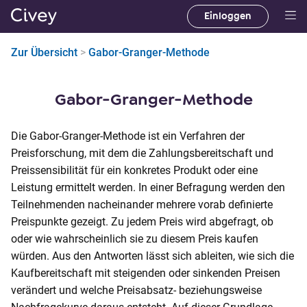
Einloggen
H
a
Zur Übersicht
>
Gabor-Granger-Methode
u
p
t
Gabor-Granger-Methode
i
n
Die Gabor-Granger-Methode ist ein Verfahren der
h
Preisforschung, mit dem die Zahlungsbereitschaft und
a
Preissensibilität für ein konkretes Produkt oder eine
l
Leistung ermittelt werden. In einer Befragung werden den
t
Teilnehmenden nacheinander mehrere vorab definierte
|
Preispunkte gezeigt. Zu jedem Preis wird abgefragt, ob
M
oder wie wahrscheinlich sie zu diesem Preis kaufen
a
würden. Aus den Antworten lässt sich ableiten, wie sich die
i
Kaufbereitschaft mit steigenden oder sinkenden Preisen
n
verändert und welche Preisabsatz- beziehungsweise
C