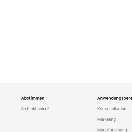
o
n
t
e
n
t
Abstimmen
Anwendungsbere
So funktioniert's
Kommunikation
Marketing
Marktforschung