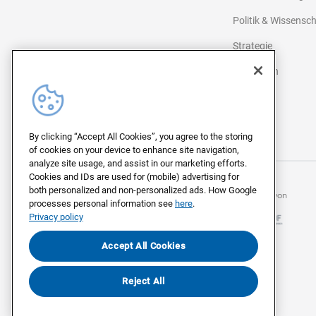
Politik & Wissensc
Strategie
Agenturen
Medien
©
2026
Civey
By clicking “Accept All Cookies”, you agree to the storing
of cookies on your device to enhance site navigation,
analyze site usage, and assist in our marketing efforts.
Cookies and IDs are used for (mobile) advertising for
both personalized and non-personalized ads. How Google
Mitglied beim
Mitglied von
processes personal information see
here
.
Privacy policy
Accept All Cookies
Reject All