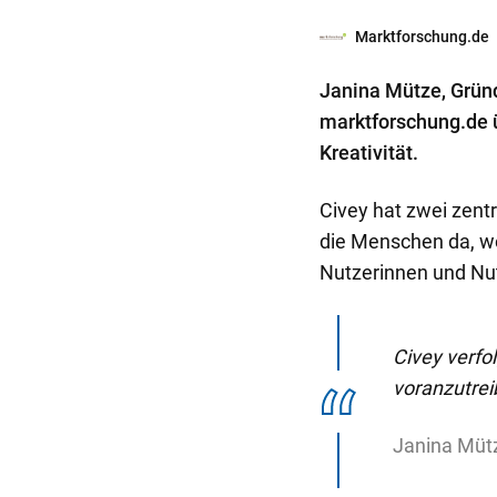
o
Marktforschung.de
n
t
Janina Mütze, Gründ
e
marktforschung.de ü
n
Kreativität.
t
Civey hat zwei zent
die Menschen da, wo 
Nutzerinnen und Nut
Civey verfo
voranzutrei
Janina Mütz