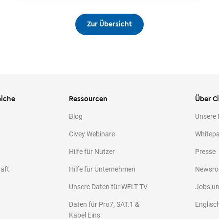
Zur Übersicht
iche
Ressourcen
Über C
Blog
Unsere
Civey Webinare
Whitep
Hilfe für Nutzer
Presse
haft
Hilfe für Unternehmen
Newsr
Unsere Daten für WELT TV
Jobs u
Daten für Pro7, SAT.1 &
Englisc
Kabel Eins