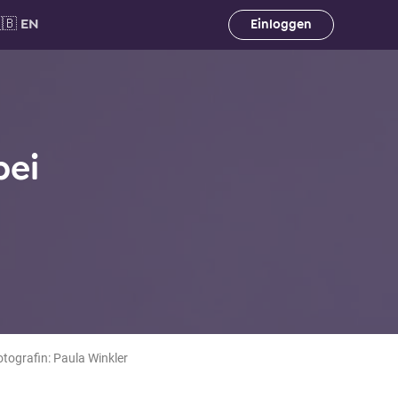
🇧 EN
Einloggen
bei
otografin: Paula Winkler