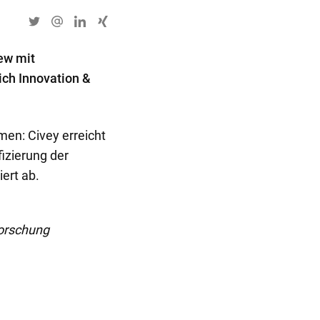
iew mit
ich Innovation &
men: Civey erreicht
fizierung der
ert ab.
forschung