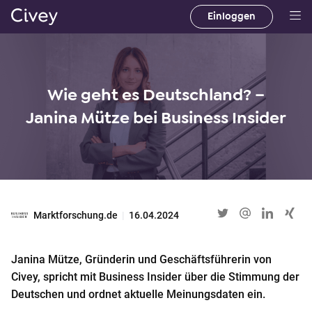
Einloggen
H
a
u
p
Wie geht es Deutschland? –
t
i
Janina Mütze bei Business Insider
n
h
a
l
t
Marktforschung.de
|
16.04.2024
|
M
a
Janina Mütze, Gründerin und Geschäftsführerin von
i
Civey, spricht mit Business Insider über die Stimmung der
n
Deutschen und ordnet aktuelle Meinungsdaten ein.
C