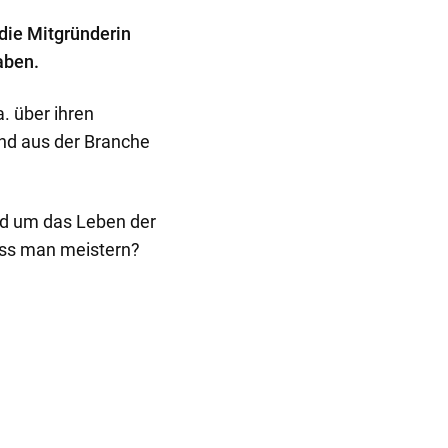
die Mitgründerin
aben.
. über ihren
nd aus der Branche
nd um das Leben der
uss man meistern?