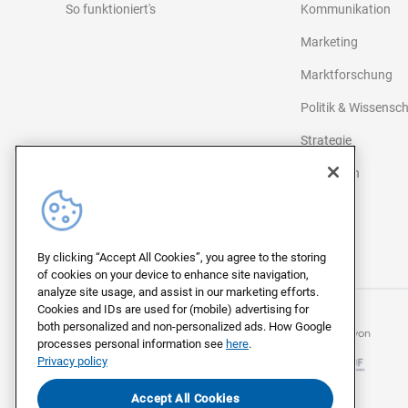
So funktioniert's
Kommunikation
Marketing
Marktforschung
Politik & Wissensc
Strategie
Agenturen
Medien
©
2026
Civey
By clicking “Accept All Cookies”, you agree to the storing
of cookies on your device to enhance site navigation,
analyze site usage, and assist in our marketing efforts.
Cookies and IDs are used for (mobile) advertising for
both personalized and non-personalized ads. How Google
Mitglied beim
Mitglied von
processes personal information see
here
.
Privacy policy
Accept All Cookies