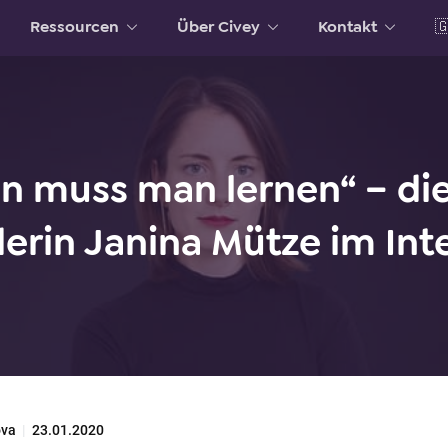
Ressourcen
Über Civey
Kontakt

in muss man lernen“ – die
erin Janina Mütze im Int
ova
|
23.01.2020