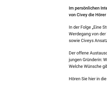
o
Im persönlichen Int
n
von Civey die Hörer
t
e
In der Folge „Eine S
n
Werdegang von der 
t
sowie Civeys Ansat
Der offene Austaus
jungen Gründerin: 
Welche Wünsche gibt
Hören Sie hier in di