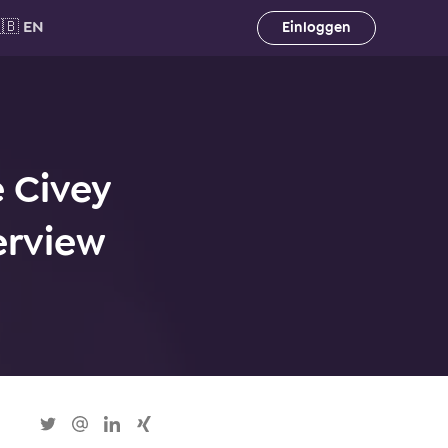
🇧 EN
Einloggen
 Civey
erview