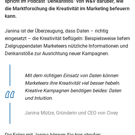
spricht im Podcast "Denkanstoß" von W&V darüber, wie
o
die Marktforschung die Kreativität im Marketing befeuern
n
kann.
t
e
Janina ist der Überzeugung, dass Daten – richtig
n
eingesetzt – die Kreativität beflügeln: Beispielsweise liefern
t
Zielgruppendaten Marketeers nützliche Informationen und
Denkanstöße zur Ausrichtung neuer Kampagnen.
Mit dem richtigen Einsatz von Daten können
Marketeers ihre Kreativität viel besser hebeln.
Kreative Kampagnen benötigen beides: Daten
und Intuition.
Janina Mütze, Gründerin und CEO von Civey
Die Folge mit Janina können Sie hier abrufen: