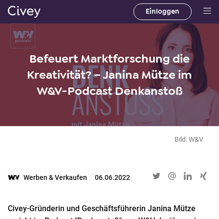
Einloggen
H
a
u
p
Befeuert Marktforschung die
t
Kreativität? – Janina Mütze im
i
W&V-Podcast Denkanstoß
n
h
a
l
t
Bild: W&V
|
M
a
Werben & Verkaufen
|
06.06.2022
i
n
Civey-Gründerin und Geschäftsführerin Janina Mütze
C