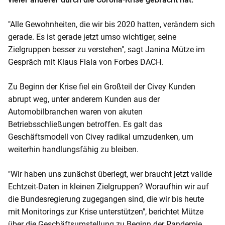
o
n
"Alle Gewohnheiten, die wir bis 2020 hatten, verändern sich
t
gerade. Es ist gerade jetzt umso wichtiger, seine
e
Zielgruppen besser zu verstehen", sagt Janina Mütze im
n
Gespräch mit Klaus Fiala von Forbes DACH.
t
Zu Beginn der Krise fiel ein Großteil der Civey Kunden
abrupt weg, unter anderem Kunden aus der
Automobilbranchen waren von akuten
Betriebsschließungen betroffen. Es galt das
Geschäftsmodell von Civey radikal umzudenken, um
weiterhin handlungsfähig zu bleiben.
"Wir haben uns zunächst überlegt, wer braucht jetzt valide
Echtzeit-Daten in kleinen Zielgruppen? Woraufhin wir auf
die Bundesregierung zugegangen sind, die wir bis heute
mit Monitorings zur Krise unterstützen", berichtet Mütze
über die Geschäftsumstellung zu Beginn der Pandemie.