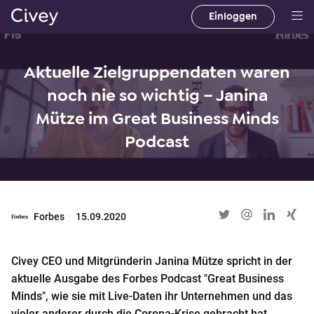
Einloggen
H
a
u
Aktuelle Zielgruppendaten waren
p
noch nie so wichtig – Janina
t
i
Mütze im Great Business Minds
n
Podcast
h
a
l
t
Forbes
|
15.09.2020
|
M
a
Civey CEO und Mitgründerin Janina Mütze spricht in der
i
aktuelle Ausgabe des Forbes Podcast "Great Business
n
Minds", wie sie mit Live-Daten ihr Unternehmen und das
C
vieler anderer durch die Corona-Krise gebracht hat.