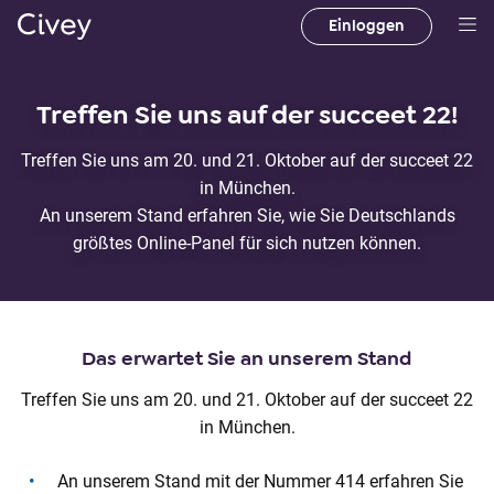
Einloggen
H
a
u
Treffen Sie uns auf der succeet 22!
p
t
Treffen Sie uns am 20. und 21. Oktober auf der succeet 22
i
in München.
n
An unserem Stand erfahren Sie, wie Sie Deutschlands
h
größtes Online-Panel für sich nutzen können.
a
l
t
|
Das erwartet Sie an unserem Stand
M
a
Treffen Sie uns am 20. und 21. Oktober auf der succeet 22
i
in München.
n
An unserem Stand mit der Nummer 414 erfahren Sie
C