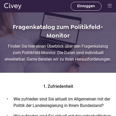
Einloggen
H
a
u
Fragenkatalog zum Politikfeld-
p
Monitor
t
i
Finden Sie hier einen Überblick über den Fragenkatalog
n
zum Politikfeld-Monitor. Die Daten sind individuell
h
erweiterbar. Gerne beraten wir zu Ihren Herausforderungen.
a
l
t
|
1. Zufriedenheit
M
a
Wie zufrieden sind Sie aktuell im Allgemeinen mit der
i
Politik der Landesregierung in Ihrem Bundesland?
n
C