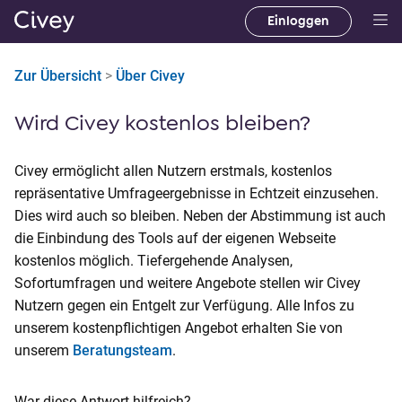
Einloggen
H
a
Zur Übersicht
>
Über Civey
u
p
Wird Civey kostenlos bleiben?
t
i
n
Civey ermöglicht allen Nutzern erstmals, kostenlos
h
repräsentative Umfrageergebnisse in Echtzeit einzusehen.
a
Dies wird auch so bleiben. Neben der Abstimmung ist auch
l
die Einbindung des Tools auf der eigenen Webseite
t
kostenlos möglich. Tiefergehende Analysen,
|
Sofortumfragen und weitere Angebote stellen wir Civey
M
Nutzern gegen ein Entgelt zur Verfügung. Alle Infos zu
a
unserem kostenpflichtigen Angebot erhalten Sie von
i
unserem
Beratungsteam
.
n
C
War diese Antwort hilfreich?