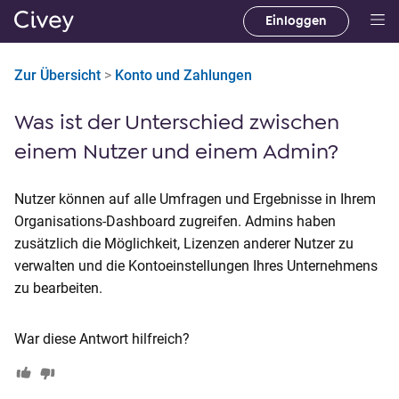
Einloggen
H
a
Zur Übersicht
>
Konto und Zahlungen
u
p
Was ist der Unterschied zwischen
t
i
einem Nutzer und einem Admin?
n
h
Nutzer können auf alle Umfragen und Ergebnisse in Ihrem
a
Organisations-Dashboard zugreifen. Admins haben
l
zusätzlich die Möglichkeit, Lizenzen anderer Nutzer zu
t
verwalten und die Kontoeinstellungen Ihres Unternehmens
|
zu bearbeiten.
M
a
War diese Antwort hilfreich?
i
n
C