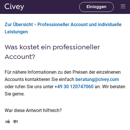
Einloggen
H
a
Zur Übersicht
>
Professioneller Account und individuelle
u
Leistungen
p
t
Was kostet ein professioneller
i
n
Account?
h
a
Für nähere Informationen zu den Preisen der einzelnenen
l
Accounts kontaktieren Sie einfach
beratung@civey.com
t
oder rufen Sie uns unter
+49 30 120747060
an. Wir beraten
|
Sie gerne.
M
a
War diese Antwort hilfreich?
i
n
C