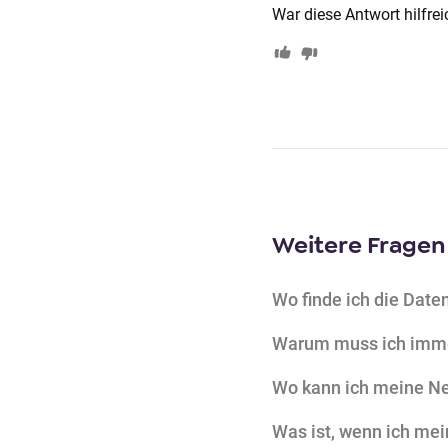
War diese Antwort hilfrei
o
n
t
e
n
t
Weitere Fragen
Wo finde ich die Dat
Warum muss ich immer
Wo kann ich meine Ne
Was ist, wenn ich me