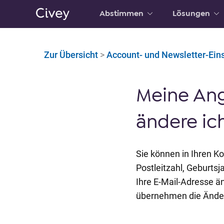
Abstimmen
Lösungen
H
a
u
Zur Übersicht
>
Account- und Newsletter-Ein
p
t
i
Meine Ang
n
h
ändere ich
a
l
t
Sie können in Ihren K
|
Postleitzahl, Geburts
M
Ihre E-Mail-Adresse ä
a
i
übernehmen die Änder
n
C