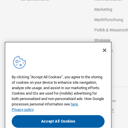
Marketing
Marktforschung
Politik & Wissensc
Strategie
Agenturen
Medien
©
2026
Civey
By clicking “Accept All Cookies”, you agree to the storing
of cookies on your device to enhance site navigation,
analyze site usage, and assist in our marketing efforts.
Cookies and IDs are used for (mobile) advertising for
both personalized and non-personalized ads. How Google
Mitglied beim
Mitglied von
processes personal information see
here
.
Privacy policy
Accept All Cookies