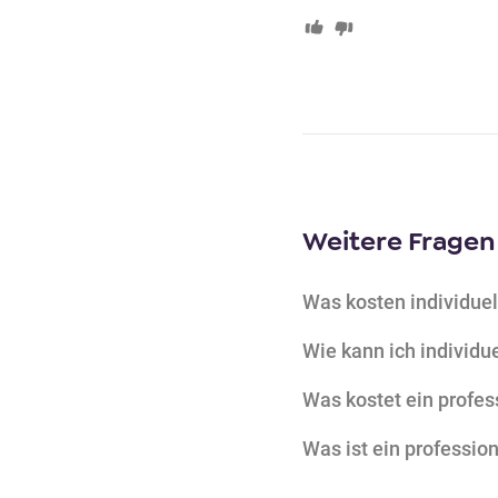
o
n
t
e
n
t
Weitere Fragen
Was kosten individue
Wie kann ich individ
Was kostet ein profes
Was ist ein professio