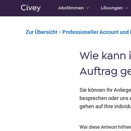
Abstimmen
Lösungen
H
a
u
Zur Übersicht
>
Professioneller Account und 
p
t
i
Wie kann i
n
h
Auftrag g
a
l
t
Sie können Ihr Anlie
|
besprechen oder uns 
M
gehen auf Ihre indivi
a
i
n
War diese Antwort hilfrei
C