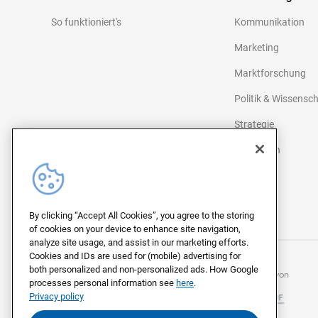
So funktioniert's
Kommunikation
Marketing
Marktforschung
Politik & Wissensc
Strategie
Agenturen
Medien
©
2026
Civey
By clicking “Accept All Cookies”, you agree to the storing
of cookies on your device to enhance site navigation,
analyze site usage, and assist in our marketing efforts.
Cookies and IDs are used for (mobile) advertising for
both personalized and non-personalized ads. How Google
Mitglied beim
Mitglied von
processes personal information see
here
.
Privacy policy