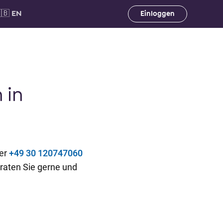
🇧 EN
Einloggen
 in
ter
+49 30 120747060
raten Sie gerne und