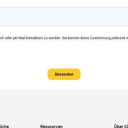
iche
Ressourcen
Über C