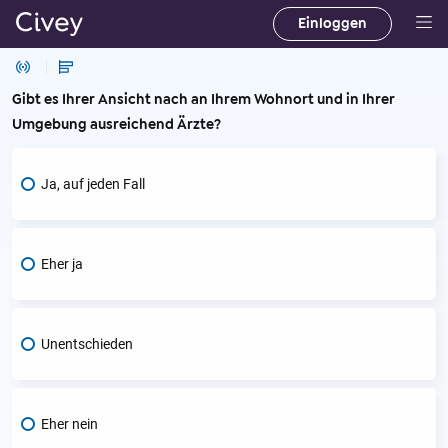
Einloggen
H
a
u
Gibt es Ihrer Ansicht nach an Ihrem Wohnort und in Ihrer
p
Umgebung ausreichend Ärzte?
t
i
Ja, auf jeden Fall
n
h
a
l
Eher ja
t
|
M
Unentschieden
a
i
n
Eher nein
C