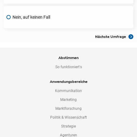
o
n
Nein, auf keinen Fall
t
e
n
Nächste Umfrage
t
Abstimmen
So funktioniert's
Anwendungsbereiche
Kommunikation
Marketing
Marktforschung
Politik & Wissenschaft
Strategie
Agenturen