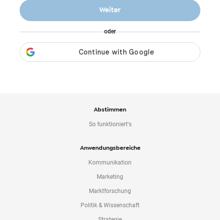
o
Weiter
n
t
oder
e
n
t
Abstimmen
So funktioniert's
Anwendungsbereiche
Kommunikation
Marketing
Marktforschung
Politik & Wissenschaft
Strategie