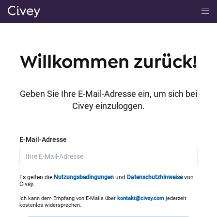
H
a
u
p
Willkommen zurück!
t
i
n
Geben Sie Ihre E-Mail-Adresse ein, um sich bei
h
Civey einzuloggen.
a
l
t
E-Mail-Adresse
|
M
a
Es gelten die
Nutzungsbedingungen
und
Datenschutzhinweise
von
Civey.
i
n
Ich kann dem Empfang von E-Mails über
kontakt@civey.com
jederzeit
kostenlos widersprechen.
C