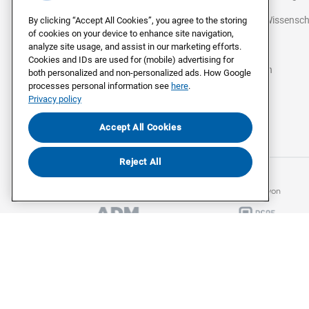
Politik & Wissensc
By clicking “Accept All Cookies”, you agree to the storing
of cookies on your device to enhance site navigation,
Strategie
analyze site usage, and assist in our marketing efforts.
Cookies and IDs are used for (mobile) advertising for
Agenturen
both personalized and non-personalized ads. How Google
processes personal information see
here
.
Medien
Privacy policy
Accept All Cookies
©
2026
Civey
Reject All
Mitglied beim
Mitglied von