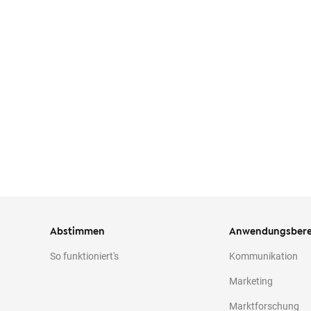
o
n
t
e
n
t
Abstimmen
Anwendungsbere
So funktioniert's
Kommunikation
Marketing
Marktforschung