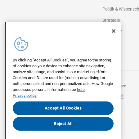
Politik & Wissensc
Strategie
Agenturen
Medien
©
2026
Civey
By clicking “Accept All Cookies”, you agree to the storing
of cookies on your device to enhance site navigation,
analyze site usage, and assist in our marketing efforts.
Cookies and IDs are used for (mobile) advertising for
both personalized and non-personalized ads. How Google
Mitglied beim
Mitglied von
processes personal information see
here
.
Privacy policy
Accept All Cookies
Reject All