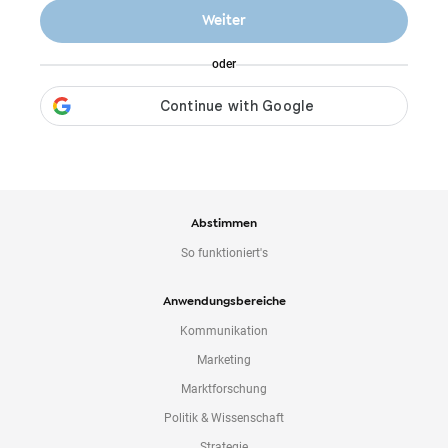
o
Weiter
n
t
oder
e
n
t
Abstimmen
So funktioniert's
Anwendungsbereiche
Kommunikation
Marketing
Marktforschung
Politik & Wissenschaft
Strategie