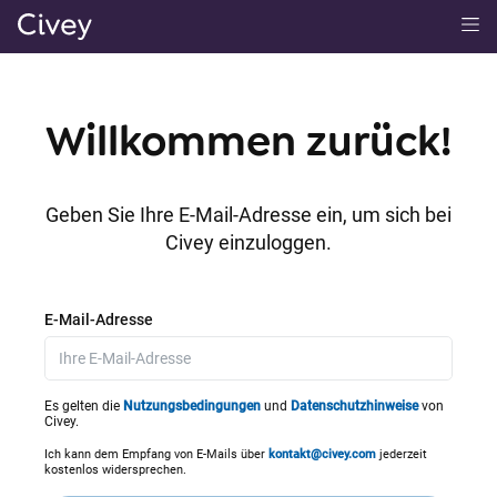
H
a
u
p
Willkommen zurück!
t
i
n
Geben Sie Ihre E-Mail-Adresse ein, um sich bei
h
Civey einzuloggen.
a
l
t
E-Mail-Adresse
|
M
a
Es gelten die
Nutzungsbedingungen
und
Datenschutzhinweise
von
Civey.
i
n
Ich kann dem Empfang von E-Mails über
kontakt@civey.com
jederzeit
kostenlos widersprechen.
C