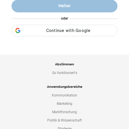
o
Weiter
n
t
oder
e
n
t
Abstimmen
So funktioniert's
Anwendungsbereiche
Kommunikation
Marketing
Marktforschung
Politik & Wissenschaft
Strategie