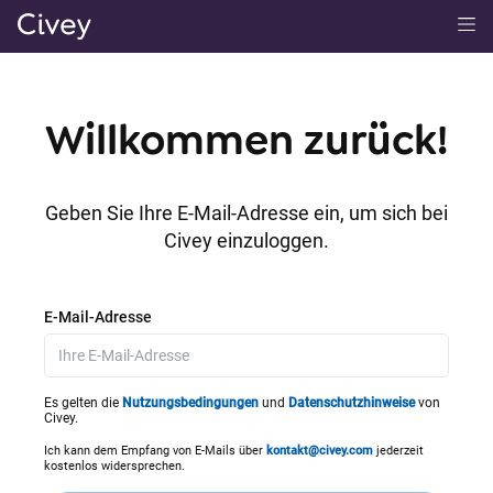
H
a
u
p
Willkommen zurück!
t
i
n
Geben Sie Ihre E-Mail-Adresse ein, um sich bei
h
Civey einzuloggen.
a
l
t
E-Mail-Adresse
|
M
a
Es gelten die
Nutzungsbedingungen
und
Datenschutzhinweise
von
Civey.
i
n
Ich kann dem Empfang von E-Mails über
kontakt@civey.com
jederzeit
kostenlos widersprechen.
C