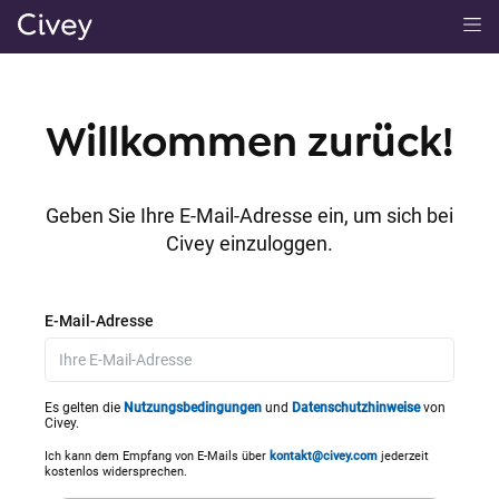
H
a
u
p
Willkommen zurück!
t
i
n
Geben Sie Ihre E-Mail-Adresse ein, um sich bei
h
Civey einzuloggen.
a
l
t
E-Mail-Adresse
|
M
a
Es gelten die
Nutzungsbedingungen
und
Datenschutzhinweise
von
Civey.
i
n
Ich kann dem Empfang von E-Mails über
kontakt@civey.com
jederzeit
kostenlos widersprechen.
C