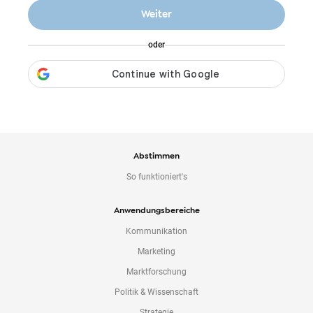
o
Weiter
n
t
oder
e
n
t
Abstimmen
So funktioniert's
Anwendungsbereiche
Kommunikation
Marketing
Marktforschung
Politik & Wissenschaft
Strategie