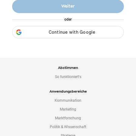
o
Weiter
n
t
oder
e
n
t
Abstimmen
So funktioniert's
Anwendungsbereiche
Kommunikation
Marketing
Marktforschung
Politik & Wissenschaft
Strategie