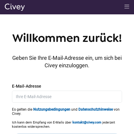
H
a
u
p
Willkommen zurück!
t
i
n
Geben Sie Ihre E-Mail-Adresse ein, um sich bei
h
Civey einzuloggen.
a
l
t
E-Mail-Adresse
|
M
a
Es gelten die
Nutzungsbedingungen
und
Datenschutzhinweise
von
Civey.
i
n
Ich kann dem Empfang von E-Mails über
kontakt@civey.com
jederzeit
kostenlos widersprechen.
C