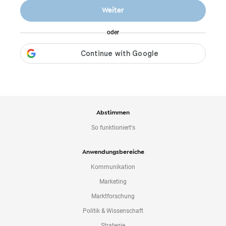
o
Weiter
n
t
oder
e
n
t
Abstimmen
So funktioniert's
Anwendungsbereiche
Kommunikation
Marketing
Marktforschung
Politik & Wissenschaft
Strategie