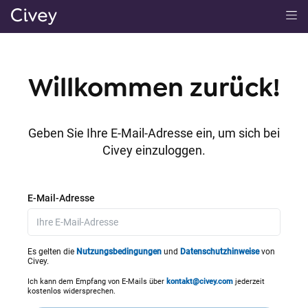
H
a
u
p
Willkommen zurück!
t
i
n
Geben Sie Ihre E-Mail-Adresse ein, um sich bei
h
Civey einzuloggen.
a
l
t
E-Mail-Adresse
|
M
a
Es gelten die
Nutzungsbedingungen
und
Datenschutzhinweise
von
Civey.
i
n
Ich kann dem Empfang von E-Mails über
kontakt@civey.com
jederzeit
kostenlos widersprechen.
C