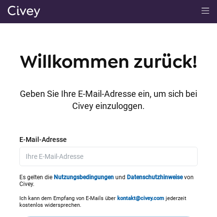
H
a
u
p
Willkommen zurück!
t
i
n
Geben Sie Ihre E-Mail-Adresse ein, um sich bei
h
Civey einzuloggen.
a
l
t
E-Mail-Adresse
|
M
a
Es gelten die
Nutzungsbedingungen
und
Datenschutzhinweise
von
Civey.
i
n
Ich kann dem Empfang von E-Mails über
kontakt@civey.com
jederzeit
kostenlos widersprechen.
C