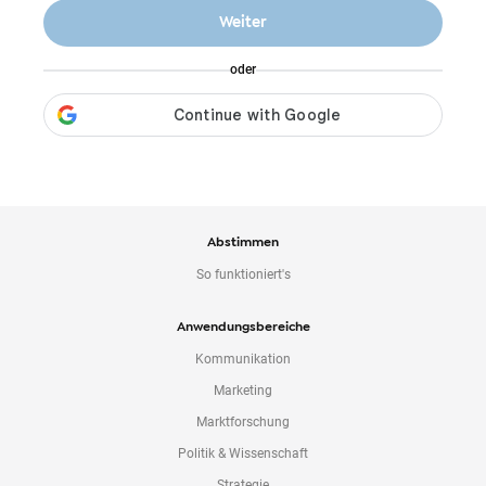
o
Weiter
n
t
oder
e
n
t
Abstimmen
So funktioniert's
Anwendungsbereiche
Kommunikation
Marketing
Marktforschung
Politik & Wissenschaft
Strategie