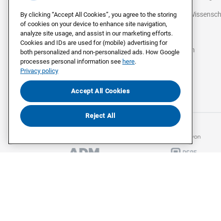
Politik & Wissensc
By clicking “Accept All Cookies”, you agree to the storing
of cookies on your device to enhance site navigation,
Strategie
analyze site usage, and assist in our marketing efforts.
Cookies and IDs are used for (mobile) advertising for
Agenturen
both personalized and non-personalized ads. How Google
processes personal information see
here
.
Medien
Privacy policy
Accept All Cookies
©
2026
Civey
Reject All
Mitglied beim
Mitglied von